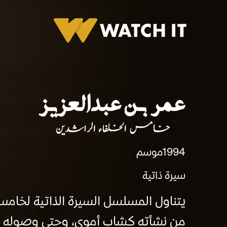
برومو عمر بن عبد العزيز
1994
موسم
سيرة ذاتية
يتناول المسلسل السيرة الذاتية لخامس ال
من نشأته كشاب أموي، وحتى وصوله إل