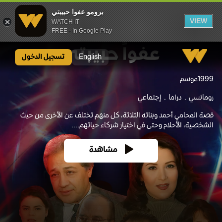
برومو عفوا حبيبتي
VIEW
WATCH IT
FREE - In Google Play
برومو عفوا حبيبتي
English
تسجيل الدخول
1999
موسم
رومانسي
دراما
إجتماعي
قصة المحامي أحمد وبناته الثلاثة، كل منهم تختلف عن الأخرى من حيث
الشخصية، الأحلام وحتى في اختيار شركاء حياتهم....
مشاهدة