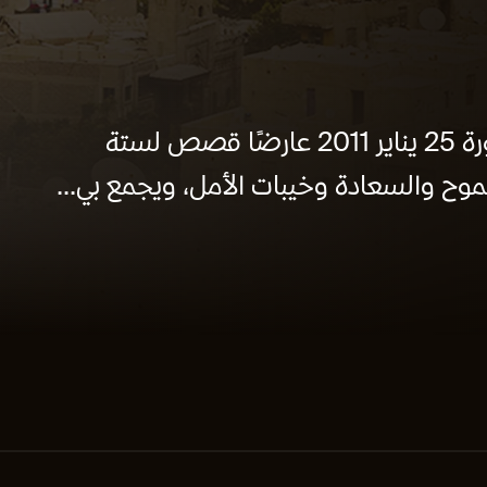
تدور أحداث الفيلم خلال فترة ما قبل ثورة 25 يناير 2011 عارضًا قصص لستة
وح والسعادة وخيبات الأمل، ويجمع بي...