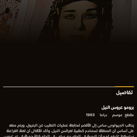
تفاصيل
برومو عروس النيل
مقطع
موسم
دراما
1963
يذهب الجيولوجى سامى إلى الأقصر لمتابعة عمليات التنقيب عن البترول. ويتم منعه
على أساس أن المنطقة تستخدم كمقبرة لعرائس النيل. وأكد الأهالى أن لعنة الفراعنة
ستسقط عليهم لو بدأت البريمة فى الحفر، يرى سامي فى الحلم فتاة جميلة فى زى عروس