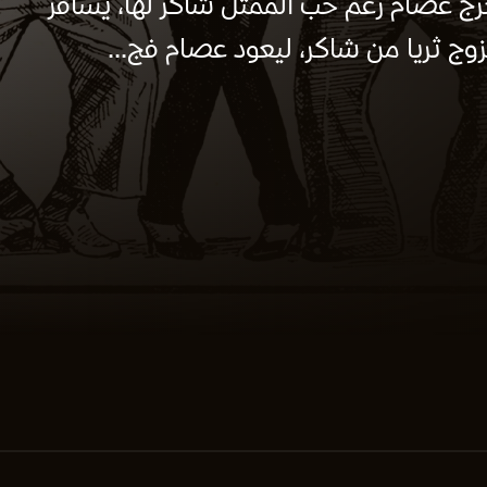
رج عصام رغم حب الممثل شاكر لها، يسافر
زوج ثريا من شاكر، ليعود عصام فج...