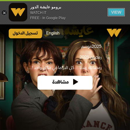
برومو عايشة الدور
VIEW
WATCH IT
FREE - In Google Play
برومو عايشة الدور
English
تسجيل الدخول
2025
موسم
رمضان 2025
رمضانك عندنا ... كل الدراما في مكان واحد !...
مشاهدة