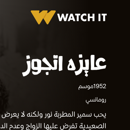
برومو عايزة أتجوز
1952
موسم
رومانسي
يحب سمير المطربة نور ولكنه لا يعرض عل
الصعيدية تفرض عليها الزواج وعدم ال