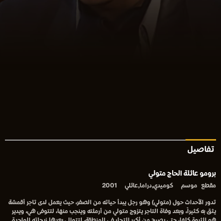
تفاصيل
برومو عائلة الحاج متولي
مقطع
موسم
كوميدي,دراما,عائلي
2001
تدور الأحداث حول (متولي) وهو رجل يبدأ حياته من الصفر، حيث يعمل لدى تاجر أقمشة
يثق به كثيراً، وبعد وفاة التاجر يتزوج متولي من أرملته وينجب منها، لتتوفى هي، ويدير
هو الثروة كلها، حتى يصبح من أكبر التجار في المنطقة، لتتوالى بعدها زيجاته الواحدة