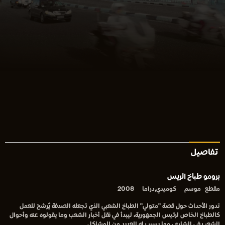
تفاصيل
برومو طباخ الريس
مقطع
موسم
كوميدي,دراما
2008
تدور الأحداث حول قصة "متولي" الطباخ الشعبي الذي تجعله الصدفة يٌرشح للعمل
كالطباخ الخاص لرئيس الجمهورية، ليبدأ في نقل أخبار الشعب وما يقولوه عنه وأحوال
الشعب في الشارع ، مما يسبب له العديد من المشاكل