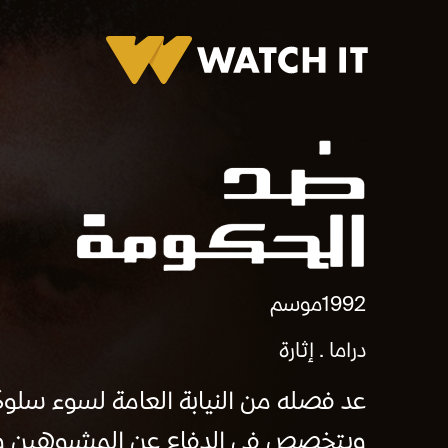
برومو ضد الحكومه
1992
موسم
دراما
إثارة
عد فصله من النيابة العامة لسوء سلو
ويتخصص في الدفاع عن المشبوهين والخ