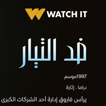
برومو ضد التيار
1997
موسم
دراما
إثارة
يرأس فاروق إدارة أحد الشركات الكبرى و