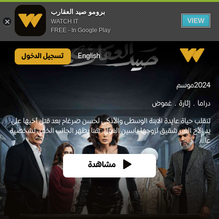
برومو صيد العقارب
VIEW
WATCH IT
FREE - In Google Play
برومو صيد العقارب
English
تسجيل الدخول
2024
موسم
دراما
إثارة
غموض
‏تنقلب حياة عايدة الابنة الوسطى والأذكى لحسن ضرغام بعد قتل أخيها على
يد الأخ الغير شقيق لزوجها ياسين الغول. ‏هنا يظهر الجانب الخفي لشخصية
عا...
مشاهدة