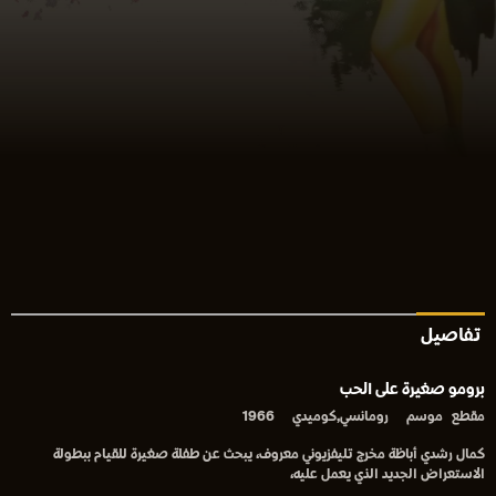
تفاصيل
برومو صغيرة على الحب
مقطع
موسم
رومانسي,كوميدي
1966
كمال رشدي أباظة مخرج تليفزيوني معروف، يبحث عن طفلة صغيرة للقيام ببطولة
الاستعراض الجديد الذي يعمل عليه،