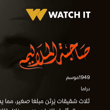
برومو صاحبة الملاليم
1949
موسم
دراما
ثلاث شقيقات يَرِثن مبلغا صغير، مما ي