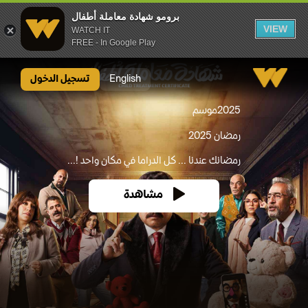
برومو شهادة معاملة أطفال
VIEW
WATCH IT
FREE - In Google Play
برومو شهادة معاملة أطفال
English
تسجيل الدخول
2025
موسم
رمضان 2025
رمضانك عندنا ... كل الدراما في مكان واحد !...
مشاهدة