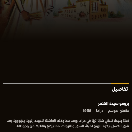
تفاصيل
برومو سيدة القصر
مقطع
موسم
دراما
1958
فتاة يتيمة تلتقي شابًا ثريًا في مزاد، وبعد محاولاته الفاشلة للتودد إليها، يتزوجها. بعد
شهر العسل، يعود الزوج لحياة السهر والنزوات، مما يزعج رفقاءه من وجودها.