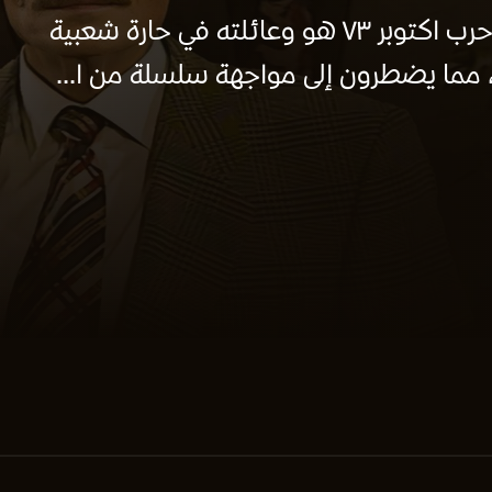
يعيش الضابط إبراهيم الذي شارك في حرب اكتوبر ٧٣ هو وعائلته في حارة شعبية
 مما يضطرون إلى مواجهة سلسلة من ا...