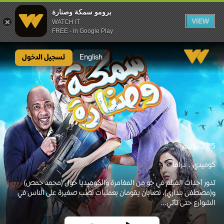
برومو سمكة وصنارة
VIEW
WATCH IT
FREE - In Google Play
برومو سمكة وصنارة
English
تسجيل الدخول
2015
موسم
كوميدي
دراما
تدور أحداث الفيلم في جو من المغامرة والكوميديا حول (محمد حمص)
و(مصطفى بنداري)، نصابان يقومان بعمليات نصب صغيرة على الناس في
الشوارع حتى تأتي...