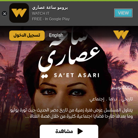
برومو ساعة عصاري
VIEW
WATCH IT
FREE - In Google Play
برومو ساعة عصاري
English
تسجيل الدخول
2007
موسم
تاريخي
دراما
إجتماعي
يتناول المسلسل عرض فترة زمنية من تاريخ مصر الحديث حيث ثورة يوليو
وما بعدها طارحا قضايا اجتماعية كثيرة من خلال قصة الفتاة ...
مشاهدة