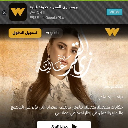
برومو زي القمر - حدوتة غالية
VIEW
WATCH IT
FREE - In Google Play
برومو زي القمر - حدوتة غالية
English
تسجيل الدخول
2021
موسم
دراما
إجتماعي
حكايات منفصلة متصلة، تناقش مختلف القضايا التي تؤثر على المجتمع
والزواج والعمل، في إطار اجتماعي رومانسي. ...
مشاهدة