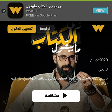
برومو زى الكتاب مابيقول
VIEW
WATCH IT
FREE - In Google Play
برومو زى الكتاب مابيقول
English
تسجيل الدخول
2020
موسم
تاريخي
برنامج يهتم بالبحث والوصول لمعلومات في مختلف المواضيع التي تدور
حولنا . ...
مشاهدة