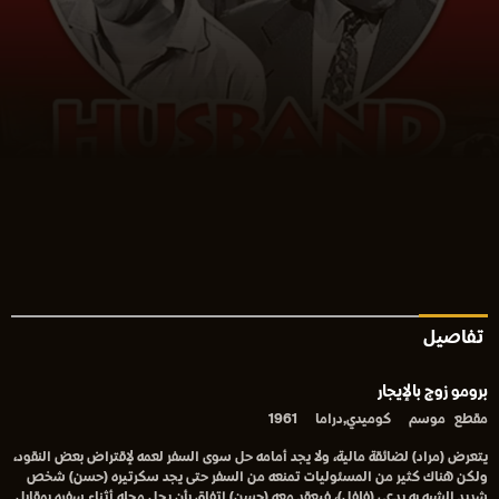
تفاصيل
برومو زوج بالإيجار
مقطع
موسم
كوميدي,دراما
1961
يتعرض (مراد) لضائقة مالية، ولا يجد أمامه حل سوى السفر لعمه لإقتراض بعض النقود،
ولكن هناك كثير من المسئوليات تمنعه من السفر حتى يجد سكرتيره (حسن) شخص
شديد الشبه به يدعى (فلفل)، فيعقد معه (حسن) إتفاق بأن يحل محله أثناء سفره بمقابل