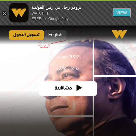
برومو رجل في زمن العولمة
VIEW
WATCH IT
FREE - In Google Play
برومو رجل في زمن العولمة
English
تسجيل الدخول
2002
موسم
دراما
عائلي
مشاهدة