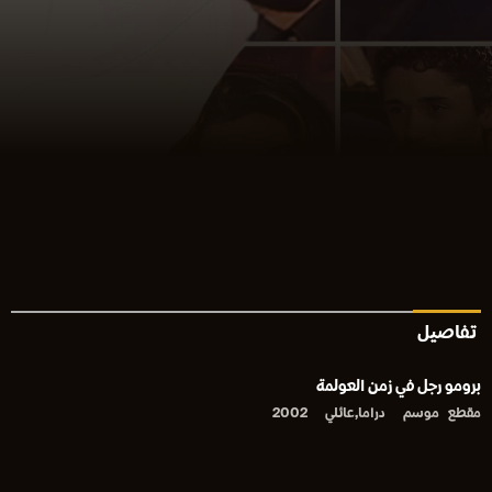
تفاصيل
برومو رجل في زمن العولمة
مقطع
موسم
دراما,عائلي
2002