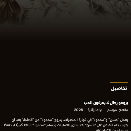
تفاصيل
برومو رجال لا يعرفون الحب
مقطع
موسم
دراما,إثارة
2026
يعمل "حسن" و"محمود" في تجارة المخدرات. يتزوج "محمود" من "فاطمة" بعد أن
يتوب، يتم القبض على "حسن" بعد إحدى العمليات ويسلم "محمود" مبلغًا كبيرًا ليحتفظ
به له، لحين الإفراج عنه.