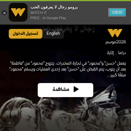
برومو رجال لا يعرفون الحب
VIEW
WATCH IT
FREE - In Google Play
برومو رجال لا يعرفون الحب
English
تسجيل الدخول
2026
موسم
دراما
إثارة
يعمل "حسن" و"محمود" في تجارة المخدرات. يتزوج "محمود" من "فاطمة"
بعد أن يتوب، يتم القبض على "حسن" بعد إحدى العمليات ويسلم "محمود"
مبلغًا كبير...
مشاهدة