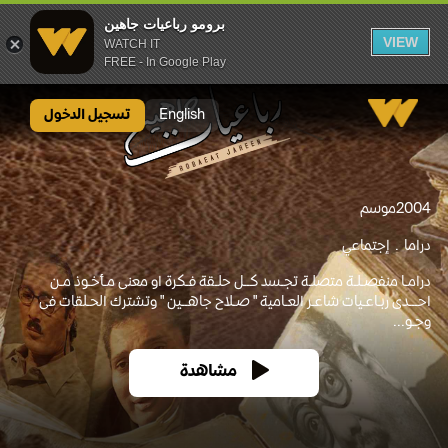
برومو رباعيات جاهين
VIEW
WATCH IT
FREE - In Google Play
برومو رباعيات جاهين
English
تسجيل الدخول
2004
موسم
دراما
إجتماعي
درامـا منفصـلـة متصلـة تجـسد كــل حلـقة فـكرة او معنى مـأخـوذ مـن
احـــدى ربـاعـيات شاعـر العـامية " صـلاح جاهــين " وتشترك الحـلقات فى
وجـو...
مشاهدة