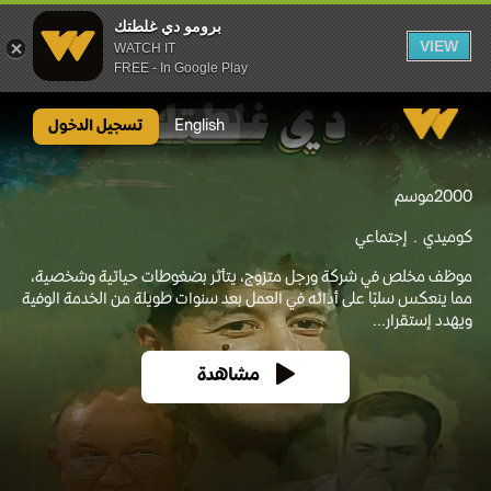
برومو دي غلطتك
VIEW
WATCH IT
FREE - In Google Play
برومو دي غلطتك
English
تسجيل الدخول
2000
موسم
كوميدي
إجتماعي
موظف مخلص في شركة ورجل متزوج، يتأثر بضغوطات حياتية وشخصية،
مما ينعكس سلبًا على أدائه في العمل بعد سنوات طويلة من الخدمة الوفية
ويهدد إستقرار...
مشاهدة