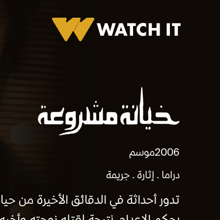
برومو خيانه مشروعه
2006
موسم
دراما
إثارة
جريمة
تدور أحداثة في الدقائق الأخيرة من حي