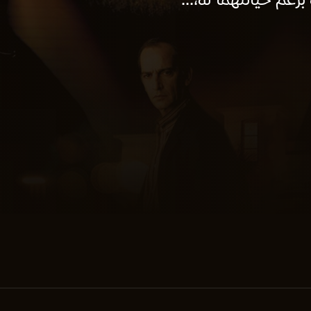
زعم خيانتهما له،...