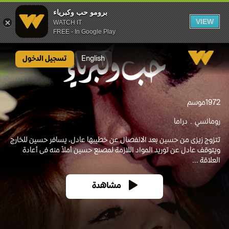
برومو حب وكبرياء
VIEW
WATCH IT
FREE - In Google Play
برومو حب وكبرياء
English
تسجيل الدخول
1972
موسم
رومانسي
دراما
تتزوج زيزى من حسين بعد الانفصال عن خطيبها عادل، يسافر حسين للخارج
ويتوقف عادل عن توريد المواد اللازمة لمصنع حسين أملاً منه فى أعادة
العلاقة ...
مشاهدة