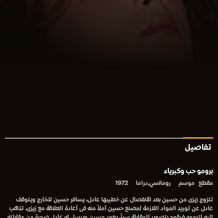
تفاصيل
برومو حب وكبرياء
مقطع
موسم
رومانسي,دراما
1972
تتزوج زيزى من حسين بعد الانفصال عن خطيبها عادل، يسافر حسين للخارج ويتوقف
عادل عن توريد المواد اللازمة لمصنع حسين أملاً منه فى أعادة العلاقة مع زيزى، تذهب
اليه لترجوه فيقوم بتصوير المقابلة سراً، يعود حسين ويرسل له عادل صورة من مقابلته