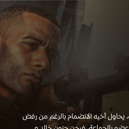
، يحاول أخيه الانضمام بالرغم من رفض
 عضو بالجماعة، فيجن جنون خالد و...