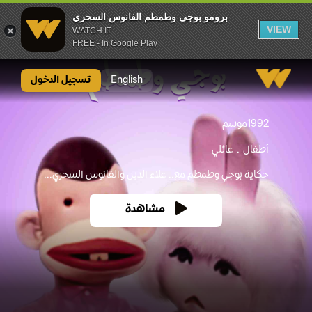
برومو بوجى وطمطم الفانوس السحري
VIEW
WATCH IT
FREE - In Google Play
برومو بوجى وطمطم الفانوس السحري
English
تسجيل الدخول
1992
موسم
أطفال
عائلي
حكاية بوجي وطمطم مع.. علاء الدين والفانوس السحري...
مشاهدة