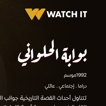
برومو بوابه الحلواني
1992
موسم
دراما
إجتماعي
عائلي
تتناول أحداث القصة التاريخية جوانب ا