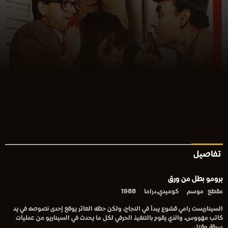
تفاصيل
برومو بطل من ورق
مقطع
موسم
كوميدي,دراما
1988
السيناريست رامي قشوع يبدأ في النجاح، ولكن حظه العاثر يوقع إحدى نصوصه في يد
كاتب مهووس، والذي يقوم بالتنفيذ الحرفي لكل ما يحدث في السيناريو من عمليات
سرقة وقتل