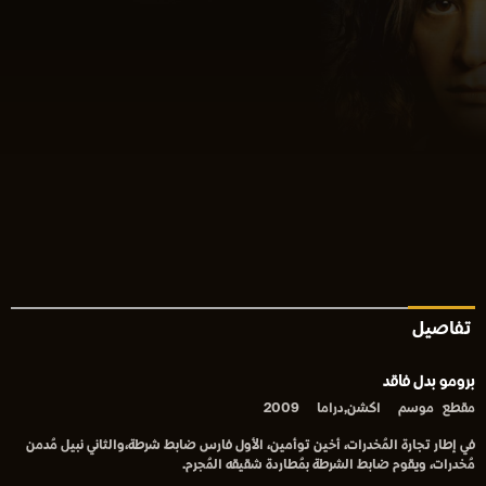
تفاصيل
برومو بدل فاقد
مقطع
موسم
اكشن,دراما
2009
في إطار تجارة المُخدرات، أخين توأمين، الأول فارس ضابط شرطة،والثاني نبيل مُدمن
مُخدرات، ويقوم ضابط الشرطة بمُطاردة شقيقه المُجرم.