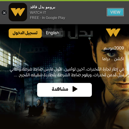
برومو بدل فاقد
VIEW
WATCH IT
FREE - In Google Play
برومو بدل فاقد
English
تسجيل الدخول
2009
موسم
اكشن
دراما
في إطار تجارة المُخدرات، أخين توأمين، الأول فارس ضابط شرطة،والثاني
نبيل مُدمن مُخدرات، ويقوم ضابط الشرطة بمُطاردة شقيقه المُجرم. ...
مشاهدة