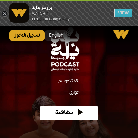
برومو بداية
VIEW
WATCH IT
FREE - In Google Play
برومو بداية
English
تسجيل الدخول
2025
موسم
حواري
مشاهدة