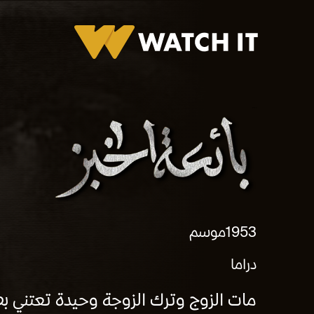
برومو بائعة الخبز
1953
موسم
دراما
مات الزوج وترك الزوجة وحيدة تعتني ب