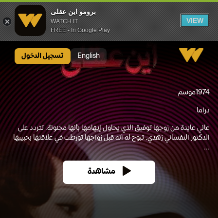
برومو اين عقلى
VIEW
WATCH IT
FREE - In Google Play
برومو اين عقلى
English
تسجيل الدخول
1974
موسم
دراما
عاني عايدة من زوجها توفيق الذي يحاول إيهامها بأنها مجنونة. تتردد على
الدكتور النفساني زهدي. تبوح له أنه قبل زواجها تورطت في علاقتها بحبيبها
...
مشاهدة