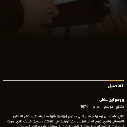
تفاصيل
برومو اين عقلى
مقطع
موسم
دراما
1974
عاني عايدة من زوجها توفيق الذي يحاول إيهامها بأنها مجنونة. تتردد على الدكتور
النفساني زهدي. تبوح له أنه قبل زواجها تورطت في علاقتها بحبيبها شريف الذي يموت
في حادث. تعترف له أن توفيق تنتابه حالات شلل مؤقت عقب رحلات يقوم بها إلى