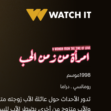
برومو امرأة من زمن الحب
1998
موسم
رومانسي
دراما
تدور الأحداث حول عائلة الأب زوجته مت
والأب متزوج من أخرى، يضطر الأب للسف