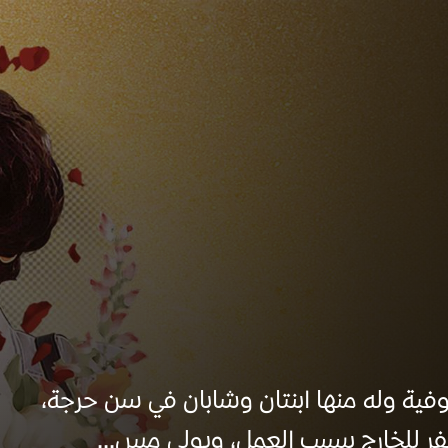
وفية وله منها ابنتان وشابان في سن حرجة،
ر للخارج بسبب العمل، ويولي مس...