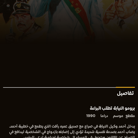
تفاصيل
برومو النيابة تطلب البراءة
مقطع
موسم
دراما
1990
يدخل أحمد وكيل النيابة في صراع مع صديق عمره رأفت الذي يطمع في خطيبة أحمد.
يصاب أحمد بصدمة نفسية شديدة تؤدي إلى إصابته بازدواج في الشخصية ليدافع في
الصباح عن القانون ويتحول في المساء إلى شخصية إجرامية تدعى البرنس.