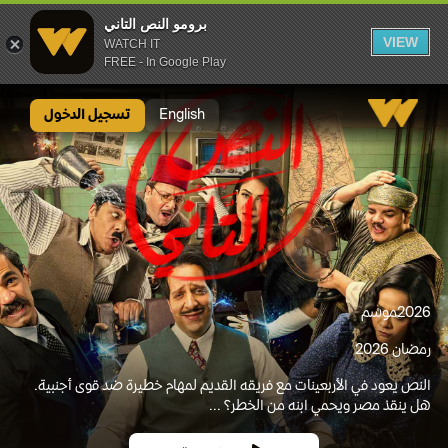
برومو النص التاني
VIEW
WATCH IT
FREE - In Google Play
برومو النص التاني
English
تسجيل الدخول
2026
موسم
رمضان 2026
النص يعود في الأربعينات مع فريقه القديم لمهام خطيرة ضد قوى أجنبية.
هل ينقذ مصر ويحمي ابنه من الخطر؟ ...