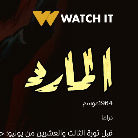
برومو المارد
1964
موسم
دراما
قبل ثورة الثالث والعشرين من يوليو؛ حي