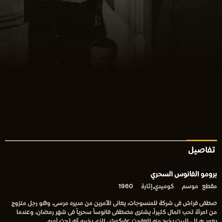
تفاصيل
برومو الفانوس السحري
مقطع
موسم
كوميدي,إثارة
1960
صطفى فراش فى شركة للمنسوجات، يعانى الأمرين من مديره مرسى. وهو رجل متزوج
من امرأة تحب المال كثيراً، يشترى مصطفى فانوساً سحرياً فى شهر رمضان، وعندما
يعود به إلى البيت يخرج منه العفريت عفركوش الذى يخبره أنه تحت أمره.