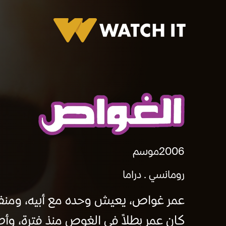
برومو الغواص
2006
موسم
رومانسي
دراما
عمر غواص، يعيش وحده مع أبيه، ومنفصل
كان عمر بطلاً فى الغوص منذ فترة، وأصب