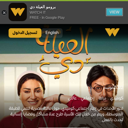
برومو العيلة دي
VIEW
WATCH IT
FREE - In Google Play
برومو العيلة دي
English
تسجيل الدخول
2022
موسم
كوميدي
دراما
إجتماعي
عائلي
تدور الأحداث في إطار اجتماعي كوميدي، حول عائلة مصرية تنتمي للطبقة
المتوسطة، ويتم من خلال تلك الأسرة طرح عدة مشاكل وقضايا إنسانية
تحدث بالفعل...