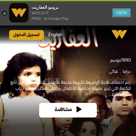
برومو العفاريت
VIEW
WATCH IT
FREE - In Google Play
برومو العفاريت
English
تسجيل الدخول
1990
موسم
دراما
غنائى
يتم اختطاف الابنة الرضيعة لكريمة مذيعة الأطفال الشهيرة من قبل تابع
للكتعة التي تدير عصابة إجرامية للأطفال، ويلتقى المطرب عمرو دياب
صدفة بالط...
مشاهدة