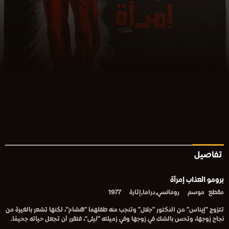
تفاصيل
برومو العذاب إمرأة
مقطع
موسم
رومانسي,دراما,إثارة
1977
تتزوج "إيناس" من الدكتور "جلال" وتنجب منه طفلهما "هشام"، لكنها تشعر بالغيرة من
نجاح زوجها، وتحس بالشك في زوجها وفي زميلته "ليلى"، فتقرر أن تجعل حياته جحيمًا.