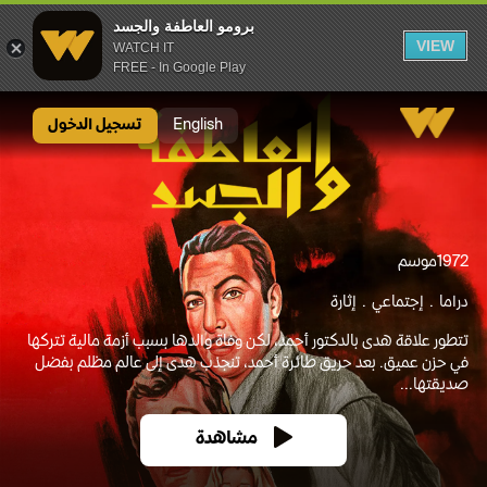
برومو العاطفة والجسد
VIEW
WATCH IT
FREE - In Google Play
برومو العاطفة والجسد
English
تسجيل الدخول
1972
موسم
دراما
إجتماعي
إثارة
تتطور علاقة هدى بالدكتور أحمد، لكن وفاة والدها بسبب أزمة مالية تتركها
في حزن عميق. بعد حريق طائرة أحمد، تنجذب هدى إلى عالم مظلم بفضل
صديقتها...
مشاهدة