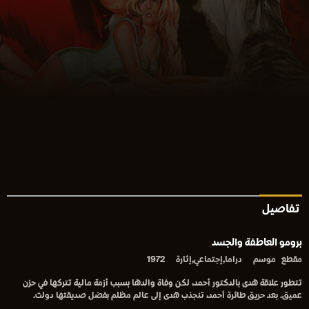
تفاصيل
برومو العاطفة والجسد
مقطع
موسم
دراما,إجتماعي,إثارة
1972
تتطور علاقة هدى بالدكتور أحمد، لكن وفاة والدها بسبب أزمة مالية تتركها في حزن
عميق. بعد حريق طائرة أحمد، تنجذب هدى إلى عالم مظلم بفضل صديقتها دولت.