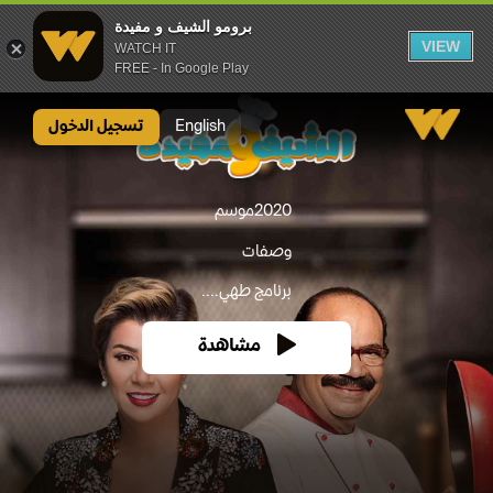
برومو الشيف و مفيدة
VIEW
WATCH IT
FREE - In Google Play
برومو الشيف و مفيدة
English
تسجيل الدخول
2020
موسم
وصفات
برنامج طهي....
مشاهدة