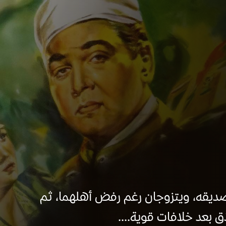
ديقه، ويتزوجان رغم رفض أهلهما، ثم
ق بعد خلافات قوية....