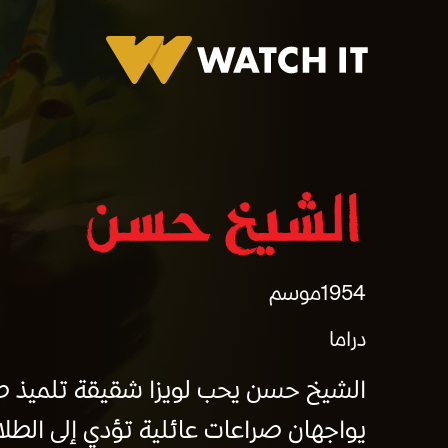
برومو الشيخ حسن
1954
موسم
دراما
الشيخ حسن يحب لويزا شقيقة تلميذ ص
يواجهان صراعات عائلية تؤدي إلى الطلا