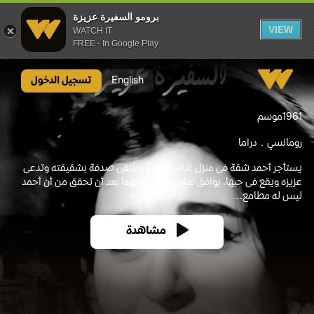
برومو السفيرة عزيزة
VIEW
WATCH IT
FREE - In Google Play
برومو السفيرة عزيزة
English
تسجيل الدخول
1961
موسم
رومانسي
دراما
يستأجر أحمد شقة فى منزل عباس الجزار ويلتقى صدفة بشقيقته وتدعى
عزيزه ويقع فى حبها، يوافق عباس على زواجهما بعد أن تحقق من أن أحمد
ليس له مطامع...
مشاهدة