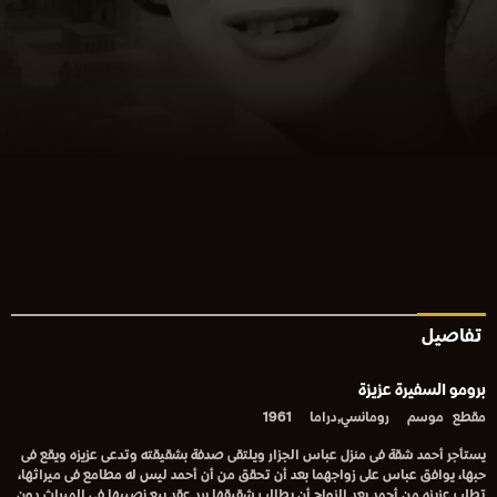
تفاصيل
برومو السفيرة عزيزة
مقطع
موسم
رومانسي,دراما
1961
يستأجر أحمد شقة فى منزل عباس الجزار ويلتقى صدفة بشقيقته وتدعى عزيزه ويقع فى
حبها، يوافق عباس على زواجهما بعد أن تحقق من أن أحمد ليس له مطامع فى ميراثها،
تطلب عزيزه من أحمد بعد الزواج أن يطالب شقيقها برد عقد بيع نصيبها فى الميراث دون