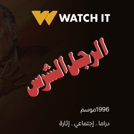
برومو الرجل الشرس
1996
موسم
دراما
إجتماعي
إثارة